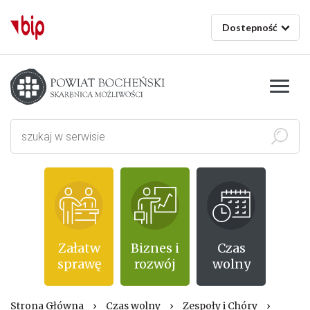
Dostepność
Starostwo powiatowe w Bochni
Szukaj
Załatw
Biznes i
Czas
sprawę
rozwój
wolny
Strona Główna
›
Czas wolny
›
Zespoły i Chóry
›