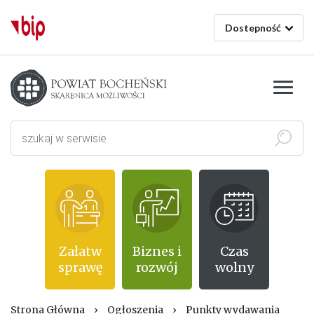
Dostepność
Starostwo powiatowe w Bochni
Szukaj
Załatw
Biznes i
Czas
sprawę
rozwój
wolny
Strona Główna
›
Ogłoszenia
›
Punkty wydawania