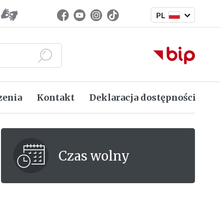
Zmień język
Facebook (link zewnętrzny)
Youtube (link zewnętrzny)
Instagram (link zewnętrzny)
TikTok (link zewnętrzny)
PL
Język polski
Szukaj
zenia
Kontakt
Deklaracja dostępności
Czas wolny