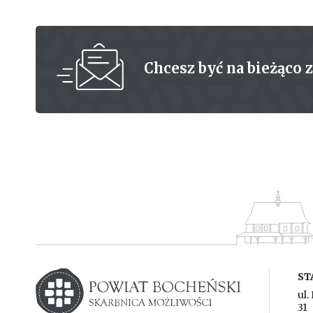
Chcesz być na bieżąco 
Powiat Bochnia
Starostwo powiatowe w Bochni
ST
ul.
31