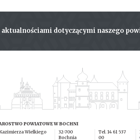
z aktualnościami dotyczącymi naszego pow
AROSTWO POWIATOWE W BOCHNI
 Kazimierza Wielkiego
32-700
Tel. 14 61 537
Bochnia
00