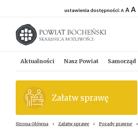
A
A
ustawienia dostępności:
A
Starostwo powiatowe w Bochni
Aktualności
Nasz Powiat
Samorząd
Załatw sprawę
Strona Główna
›
Załatw sprawę
›
Porady prawne