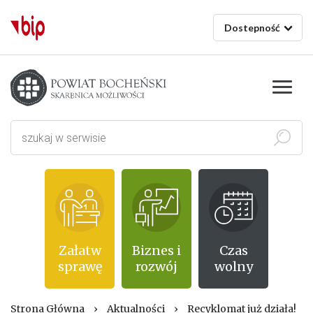
Dostepność
Starostwo powiatowe w Bochni
Szukaj
Załatw
Biznes i
Czas
sprawę
rozwój
wolny
Strona Główna
›
Aktualności
›
Recyklomat już działa!