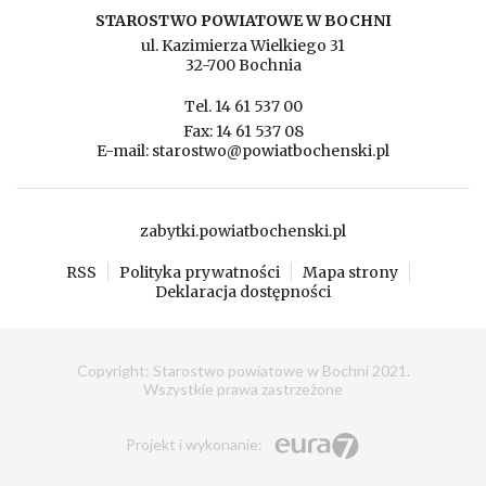
STAROSTWO POWIATOWE W BOCHNI
ul. Kazimierza Wielkiego 31
32-700 Bochnia
Tel. 14 61 537 00
Fax: 14 61 537 08
E-mail: starostwo@powiatbochenski.pl
zabytki.powiatbochenski.pl
RSS
Polityka prywatności
Mapa strony
Deklaracja dostępności
Copyright: Starostwo powiatowe w Bochni 2021.
Wszystkie prawa zastrzeżone
Eura7 Sp. z o.o.
Projekt i wykonanie
: