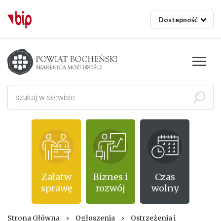
Dostepność
Starostwo powiatowe w Bochni
Szukaj
Załatw
Biznes i
Czas
sprawę
rozwój
wolny
Strona Główna
›
Ogłoszenia
›
Ostrzeżenia i