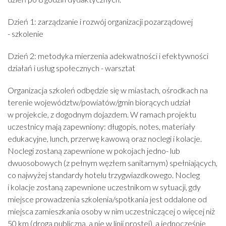
Dzień 1: zarządzanie i rozwój organizacji pozarządowej
- szkolenie
Dzień 2: metodyka mierzenia adekwatności i efektywności
działań i usług społecznych - warsztat
Organizacja szkoleń odbędzie się w miastach, ośrodkach na
terenie województw/powiatów/gmin biorących udział
w projekcie, z dogodnym dojazdem. W ramach projektu
uczestnicy mają zapewniony: długopis, notes, materiały
edukacyjne, lunch, przerwę kawową oraz noclegi i kolacje.
Noclegi zostaną zapewnione w pokojach jedno- lub
dwuosobowych (z pełnym węzłem sanitarnym) spełniających,
co najwyżej standardy hotelu trzygwiazdkowego. Nocleg
i kolacje zostaną zapewnione uczestnikom w sytuacji, gdy
miejsce prowadzenia szkolenia/spotkania jest oddalone od
miejsca zamieszkania osoby w nim uczestniczącej o więcej niż
50 km (drogą publiczną, a nie w linii prostej), a jednocześnie