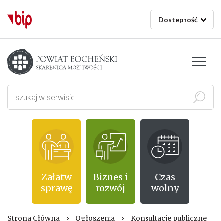
Dostepność
Starostwo powiatowe w Bochni
Szukaj
Załatw
Biznes i
Czas
sprawę
rozwój
wolny
Strona Główna
›
Ogłoszenia
›
Konsultacje publiczne