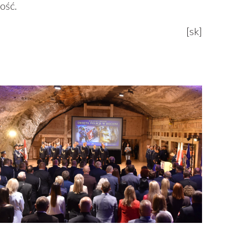
ość.
[sk]