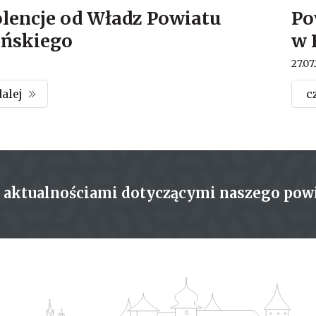
lencje od Władz Powiatu
Po
ńskiego
w 
27.07
dalej
c
z aktualnościami dotyczącymi naszego pow