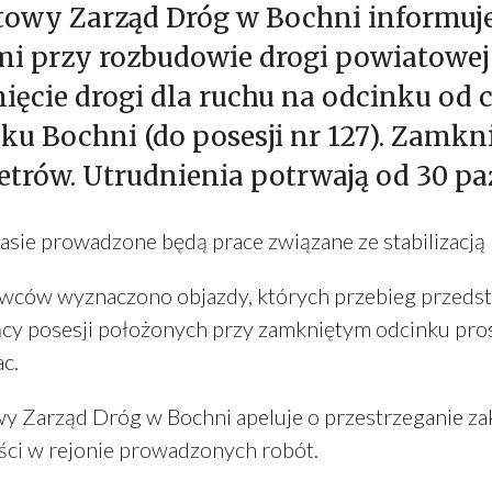
towy Zarząd Dróg w Bochni informuj
i przy rozbudowie drogi powiatowej
ęcie drogi dla ruchu na odcinku od c
ku Bochni (do posesji nr 127). Zamk
trów. Utrudnienia potrwają od 30 paźd
sie prowadzone będą prace związane ze stabilizacją 
owców wyznaczono objazdy, których przebieg przedst
cy posesji położonych przy zamkniętym odcinku pro
ac.
y Zarząd Dróg w Bochni apeluje o przestrzeganie za
ści w rejonie prowadzonych robót.