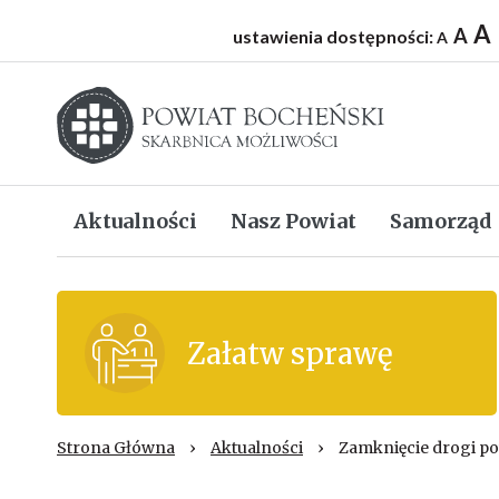
A
A
ustawienia dostępności:
A
Starostwo powiatowe w Bochni
Aktualności
Nasz Powiat
Samorząd
Załatw sprawę
Strona Główna
›
Aktualności
›
Zamknięcie drogi p