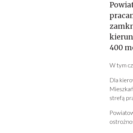
Powia
pracam
zamkni
kierun
400 me
W tym cza
Dla kier
Mieszkań
strefą pr
Powiatow
ostrożno