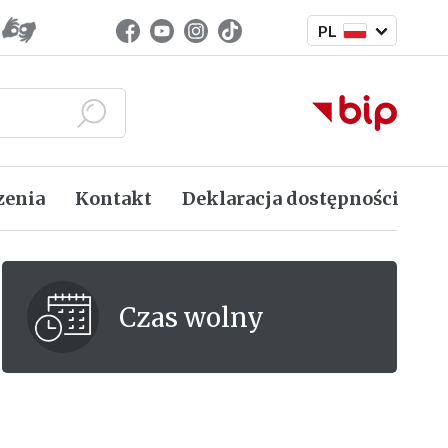
Zmień język
Facebook (link zewnętrzny)
Youtube (link zewnętrzny)
Instagram (link zewnętrzny)
TikTok (link zewnętrzny)
PL
Język polski
Szukaj
zenia
Kontakt
Deklaracja dostępności
Czas wolny