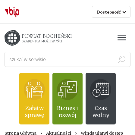
Dostepność
Starostwo powiatowe w Bochni
Szukaj
Załatw
Biznes i
Czas
sprawę
rozwój
wolny
Strona Główna
›
Aktualności
›
Winda ułatwi dostęp