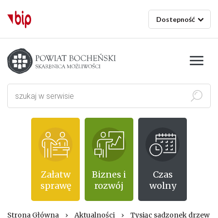
Dostepność
Starostwo powiatowe w Bochni
Szukaj
Załatw
Biznes i
Czas
sprawę
rozwój
wolny
Strona Główna
›
Aktualności
›
Tysiąc sadzonek drzew