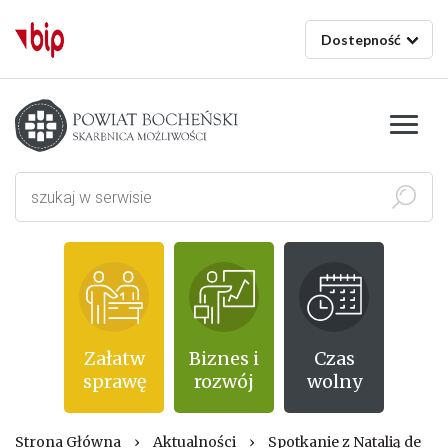
Dostepność
Starostwo powiatowe w Bochni
Szukaj
Załatw
Biznes i
Czas
sprawę
rozwój
wolny
Strona Główna
›
Aktualności
›
Spotkanie z Natalią de