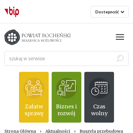
Dostepność
Starostwo powiatowe w Bochni
Szukaj
Załatw
Biznes i
Czas
sprawę
rozwój
wolny
Strona Główna
›
Aktualności
›
Ruszyła przebudowa