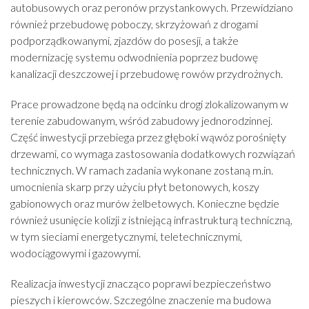
autobusowych oraz peronów przystankowych. Przewidziano
również przebudowę poboczy, skrzyżowań z drogami
podporządkowanymi, zjazdów do posesji, a także
modernizację systemu odwodnienia poprzez budowę
kanalizacji deszczowej i przebudowę rowów przydrożnych.
Prace prowadzone będą na odcinku drogi zlokalizowanym w
terenie zabudowanym, wśród zabudowy jednorodzinnej.
Część inwestycji przebiega przez głęboki wąwóz porośnięty
drzewami, co wymaga zastosowania dodatkowych rozwiązań
technicznych. W ramach zadania wykonane zostaną m.in.
umocnienia skarp przy użyciu płyt betonowych, koszy
gabionowych oraz murów żelbetowych. Konieczne będzie
również usunięcie kolizji z istniejącą infrastrukturą techniczną,
w tym sieciami energetycznymi, teletechnicznymi,
wodociągowymi i gazowymi.
Realizacja inwestycji znacząco poprawi bezpieczeństwo
pieszych i kierowców. Szczególne znaczenie ma budowa