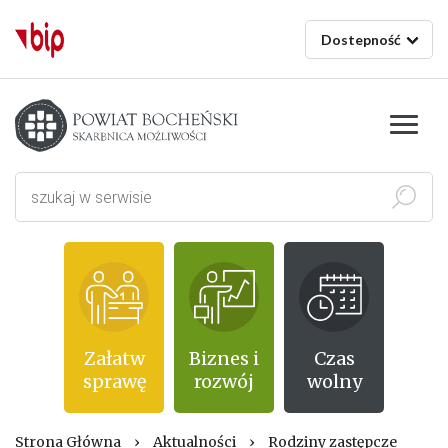
Dostepność
Starostwo powiatowe w Bochni
Szukaj
Załatw
Biznes i
Czas
sprawę
rozwój
wolny
Strona Główna
›
Aktualności
›
Rodziny zastępcze