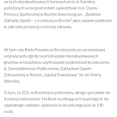
na tych niezabudowanych terenach przy ul. Karolina,
położonych w bezpośrednim sąsiedztwie m.in. Domu
Pomocy Społecznej w Bochni, inwestycję pn. „Budowa
Zakładu Opieki – Leczniczej w Bochni” jako zadanie publiczne
w zakresie promocji i ochrony zdrowia.
W tym celu Rada Powiatu w Bochni podczas wrześniowej
sesji wyraziła zgodę na przekazanie niezabudowanych
gruntów w bezpłatne użytkowanie podmiotowi leczniczemu
tj. Samodzielnemu Publicznemu Zakładowi Opieki
Zdrowotnej w Bochni „Szpital Powiatowy” im. bł. Marty
Wieckiej.
O tym, że ZOL w Bochni jest potrzebny, nikogo specjalnie nie
trzeba przekonywać. Na liście oczekujących na przyjęcie do
szpitalnego oddziału opiekuńczo-leczniczego jest aż 130
osób.