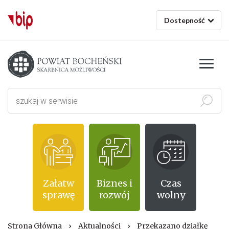
Dostepność
Starostwo powiatowe w Bochni
Szukaj
Załatw
Biznes i
Czas
sprawę
rozwój
wolny
Strona Główna
›
Aktualności
›
Przekazano działkę