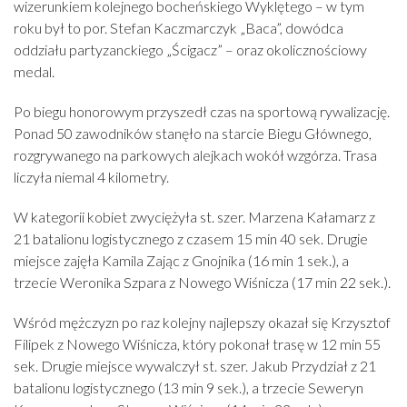
wizerunkiem kolejnego bocheńskiego Wyklętego – w tym
roku był to por. Stefan Kaczmarczyk „Baca”, dowódca
oddziału partyzanckiego „Ścigacz” – oraz okolicznościowy
medal.
Po biegu honorowym przyszedł czas na sportową rywalizację.
Ponad 50 zawodników stanęło na starcie Biegu Głównego,
rozgrywanego na parkowych alejkach wokół wzgórza. Trasa
liczyła niemal 4 kilometry.
W kategorii kobiet zwyciężyła st. szer. Marzena Kałamarz z
21 batalionu logistycznego z czasem 15 min 40 sek. Drugie
miejsce zajęła Kamila Zając z Gnojnika (16 min 1 sek.), a
trzecie Weronika Szpara z Nowego Wiśnicza (17 min 22 sek.).
Wśród mężczyzn po raz kolejny najlepszy okazał się Krzysztof
Filipek z Nowego Wiśnicza, który pokonał trasę w 12 min 55
sek. Drugie miejsce wywalczył st. szer. Jakub Przydział z 21
batalionu logistycznego (13 min 9 sek.), a trzecie Seweryn