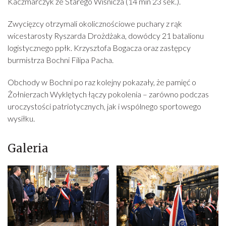
Kaczmarczyk ze Starego Wiśnicza (14 min 23 sek.).
Zwycięzcy otrzymali okolicznościowe puchary z rąk
wicestarosty Ryszarda Drożdżaka, dowódcy 21 batalionu
logistycznego ppłk. Krzysztofa Bogacza oraz zastępcy
burmistrza Bochni Filipa Pacha.
Obchody w Bochni po raz kolejny pokazały, że pamięć o
Żołnierzach Wyklętych łączy pokolenia – zarówno podczas
uroczystości patriotycznych, jak i wspólnego sportowego
wysiłku.
Galeria