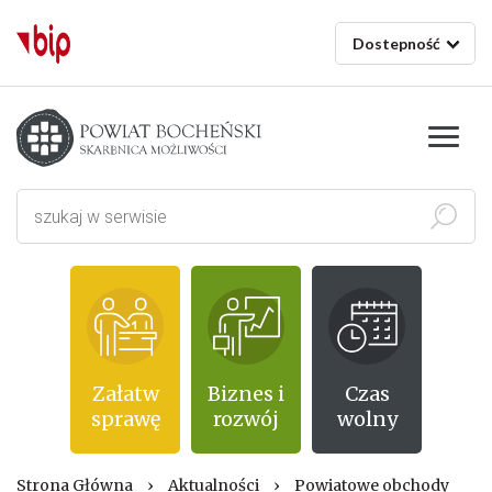
Dostepność
Starostwo powiatowe w Bochni
Szukaj
Załatw
Biznes i
Czas
sprawę
rozwój
wolny
Strona Główna
›
Aktualności
›
Powiatowe obchody