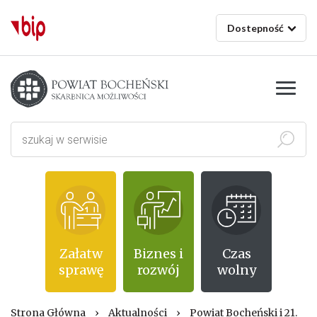
Dostepność
Starostwo powiatowe w Bochni
Szukaj
Załatw
Biznes i
Czas
sprawę
rozwój
wolny
Strona Główna
›
Aktualności
›
Powiat Bocheński i 21.