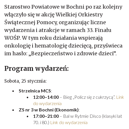
Starostwo Powiatowe w Bochni po raz kolejny
włączyło się w akcję Wielkiej Orkiestry
Świątecznej Pomocy, organizując liczne
wydarzenia i atrakcje w ramach 33. Finału
WOŚP. W tym roku działania wspierają
onkologię i hematologię dziecięcą, przyświeca
im hasło: „Bezpieczeństwo i zdrowie dzieci”.
Program wydarzeń:
Sobota, 25 stycznia:
Strzelnica MCS
:
12:00–14:00
– Bieg „Policz się z cukrzycą”.
Link
do wydarzenia
ZS nr 3 w Bochni (Ekonomik)
:
17:00–21:00
– Bal w Rytmie Disco (klasyki lat
70. i 80.)
Link do wydarzenia