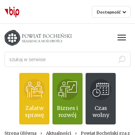
Dostepność
Starostwo powiatowe w Bochni
Szukaj
Załatw
Biznes i
Czas
sprawę
rozwój
wolny
Strona Główna
›
Aktualności
›
Powiat Bocheński gra z