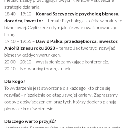
strategie działania.
18:40 – 19:10 –
Konrad Szczypczyk: psycholog biznesu,
doradca, inwestor
– temat: Psychologia stoicka w praktyce
biznesowej. Czyli rzecz o tym jak nie zwariować prowadząc
firmę.
19:10 – 19:55 –
Dawid Pałka: przedsiębiorca, inwestor,
Anioł Biznesu roku 2023
– temat: Jak tworzyć i rozwijać
biznes w każdych warunkach.
20:00 – 20:10 – Wystąpienie zamykające konferencję.
20:10 – Networking i poczęstunek.
Dla kogo?
To wydarzenie jest stworzone dla każdego, kto chce się
rozwijać – niezależnie od etapu swojej kariery! Zapraszamy
osoby z doświadczeniem oraz tych, którzy dopiero planują
pierwsze kroki w biznesie.
Dlaczego warto przyjść?
Konferencja
Porozmawiajmy o
b
iznesie
to doskonała okazja