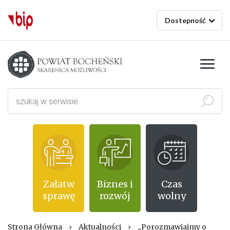
Dostepność
Starostwo powiatowe w Bochni
Szukaj
Załatw
Biznes i
Czas
sprawę
rozwój
wolny
Strona Główna
›
Aktualności
›
„Porozmawiajmy o