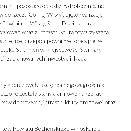
rniki i pozostałe obiekty hydrotechniczne –
dorzeczu Górnej Wisły”, ujęto realizację
Drwinia, tj. Wisłę, Rabę, Drwinkę oraz
wałowań wraz z infrastrukturą towarzyszącą,
stniejącej przepompowni melioracyjnej w
toku Strumień w miejscowości Świniary.
acji zaplanowanych inwestycji. Nadal
jny zobrazowały skalę realnego zagrożenia
oczone zostały stany alarmowe na rzekach
darstw domowych, infrastruktury drogowej oraz
jtów Powiatu Bocheńskiego wnioskuje o