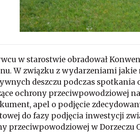
wcu w starostwie obradował Konwent
onu. W związku z wydarzeniami jakie
sywnych deszczu podczas spotkania
ące ochrony przeciwpowodziowej na 
okument, apel o podjęcie zdecydowanyc
towej do fazy podjęcia inwestycji zwią
y przeciwpowodziowej w Dorzeczu Od