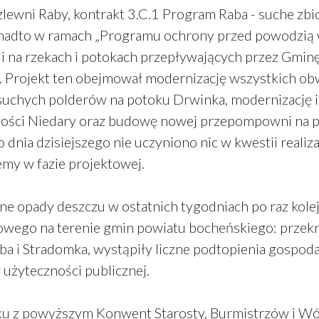
lewni Raby, kontrakt 3.C.1 Program Raba - suche zbio
Ponadto w ramach „Programu ochrony przed powodzią w 
i na rzekach i potokach przepływających przez Gminę 
. Projekt ten obejmował modernizację wszystkich ob
uchych polderów na potoku Drwinka, modernizację i
ości Niedary oraz budowę nowej przepompowni na po
 dnia dzisiejszego nie uczyniono nic w kwestii realiz
emy w fazie projektowej.
ne opady deszczu w ostatnich tygodniach po raz kole
wego na terenie gmin powiatu bocheńskiego: przekr
aba i Stradomka, wystąpiły liczne podtopienia gospo
użyteczności publicznej.
u z powyższym Konwent Starosty, Burmistrzów i Wó