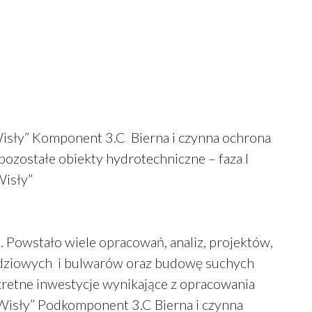
isły” Komponent 3.C Bierna i czynna ochrona
pozostałe obiekty hydrotechniczne – faza I
Wisły”
. Powstało wiele opracowań, analiz, projektów,
dziowych i bulwarów oraz budowę suchych
retne inwestycje wynikające z opracowania
isły” Podkomponent 3.C Bierna i czynna