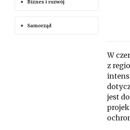
Biznes i rozwój
Samorząd
W czer
z regi
inten
dotycz
jest d
projek
ochron