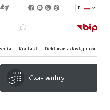
Zmień język
Facebook (link zewnętrzny)
Youtube (link zewnętrzny)
Instagram (link zewnętrzny)
TikTok (link zewnętrzny)
PL
Język polski
Szukaj
zenia
Kontakt
Deklaracja dostępności
Czas wolny