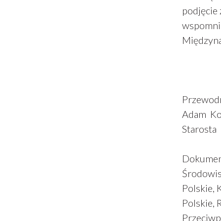
podjęcie 
wspomnian
Międzyn
Przewod
Adam Ko
Starosta
Dokument
Środowis
Polskie,
Polskie,
Przeciwp