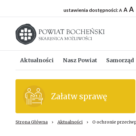
A
A
ustawienia dostępności:
A
Starostwo powiatowe w Bochni
Aktualności
Nasz Powiat
Samorząd
Załatw sprawę
Strona Główna
›
Aktualności
›
O ochronie przeciw