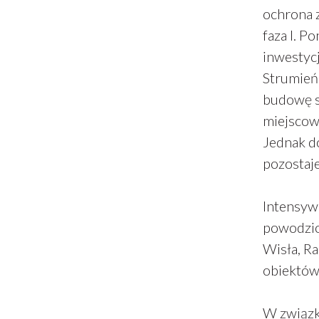
ochrona z
faza I. 
inwestycj
Strumień
budowę s
miejscow
Jednak do
pozostaj
Intensyw
powodzio
Wisła, R
obiektów 
W związk