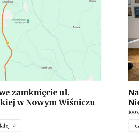
we zamknięcie ul.
Na
ckiej w Nowym Wiśniczu
Ni
10.07
dalej
c