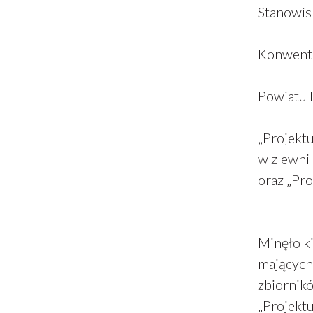
Stanowis
Konwentu
Powiatu 
„Projekt
w zlewni 
oraz „Pr
Minęło ki
mających
zbiornik
„Projekt