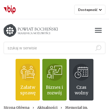
Dostepność
Starostwo powiatowe w Bochni
Szukaj
Załatw
Biznes i
Czas
sprawę
rozwój
wolny
Strona Główna
›
Aktualności
›
Memoriał im.