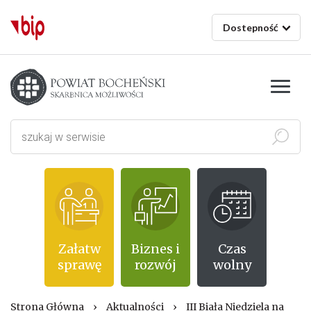
Dostepność
Starostwo powiatowe w Bochni
Szukaj
Załatw
Biznes i
Czas
sprawę
rozwój
wolny
Strona Główna
›
Aktualności
›
III Biała Niedziela na